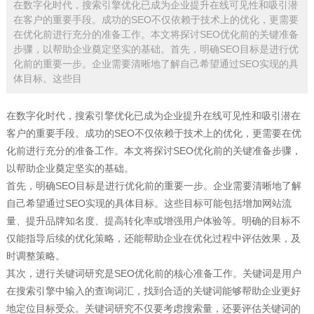
在数字化时代，搜索引擎优化已成为企业提升在线可见性和吸引潜
在客户的重要手段。成功的SEO不仅依赖于技术上的优化，更需要
在优化前进行充分的准备工作。本文将探讨SEO优化前的关键准备
步骤，以帮助企业奠定坚实的基础。首先，明确SEO目标是进行优
化前的重要一步。企业需要清晰地了解自己希望通过SEO实现的具
体目标。这些目
在数字化时代，
搜索引擎优化
已成为企业提升在线可见性和吸引潜在
客户的重要手段。成功的
SEO
不仅依赖于技术上的优化，更需要在优
化前进行充分的准备工作。本文将探讨
SEO
优化前的关键准备步骤，
以帮助企业奠定坚实的基础。
首先，明确
SEO
目标是进行优化前的重要一步。企业需要清晰地了解
自己希望通过SEO实现的具体目标。这些目标可能包括增加网站流
量、提升品牌知名度、提高转化率或增强用户体验等。明确的目标不
仅能指导后续的优化策略，还能帮助企业在优化过程中评估效果，及
时调整策略。
其次，进行关键词研究是SEO优化前的核心准备工作。关键词是用户
在搜索引擎中输入的查询词汇，找到合适的关键词能够帮助企业更好
地定位目标受众。关键词研究不仅要考虑搜索量，还要评估关键词的